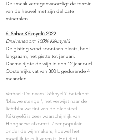
De smaak vertegenwoordigt de terroir 
van de heuvel met zijn delicate 
mineralen.
6. Sabar Kéknyelü 2022
Druivensoort: 100% Kéknyelű
De gisting vond spontaan plaats, heel 
langzaam, het gistte tot januari. 
Daarna rijpte de wijn in een 12 jaar oud 
Oostenrijks vat van 300 L gedurende 4 
maanden.
Verhaal: De naam 'kéknyelű' betekent 
'blauwe stengel', het verwijst naar de 
lichtblauwe tint van de bladsteel. 
Kéknyelű is zeer waarschijnlijk van 
Hongaarse afkomst. Zeer populair 
onder de wijnmakers, hoewel het 
moeilijk te cultiveren is. Het rijpt 