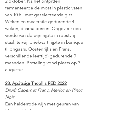
2 oktober. Na het ontpitten 
fermenteerde de most in plastic vaten 
van 10 hL met geselecteerde gist. 
Weken en maceratie gedurende 4 
weken, daarna persen. Ongeveer een 
vierde van de wijn rijpte in roestvrij 
staal, terwijl driekwart rijpte in barrique 
(Hongaars, Oostenrijks en Frans, 
verschillende leeftijd) gedurende 9 
maanden. Botteling vond plaats op 3 
augustus.
23. Apátsági Tricollis RED 2022
Druif: Cabernet Franc, Merlot en Pinot 
Noir 
Een helderrode wijn met geuren van 
fris, rood fruit en een elegante 
structuur dankzij zijn zeer zachte, 
fluwelen tannines. 6 maanden op 