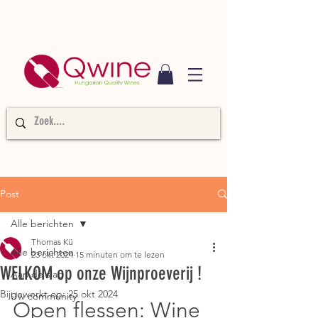
Post
Alle berichten
Thomas Kü
Alle berichten
23 okt 2024
15 minuten om te lezen
WELKOM op onze Wijnproeverij !
Aan de slag
Bijgewerkt op:
25 okt 2024
Uw community
Open flessen: Wine 