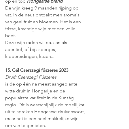
op en top 
Hongaarse blend
. 
De wijn kreeg 9 maanden rijping op 
vat. In de neus ontdekt men aroma's 
van geel fruit en bloemen. Het is een 
frisse, krachtige wijn met een volle 
beet.
Deze wijn raden wij oa. aan als 
aperitief, of bij asperges, 
kipbereidingen, kazen...
15. Gál Cserszegi fűszeres 2023
Druif: Cserszegi Fűszeres
,
is de op één na meest aangeplante 
witte druif in Hongarije en de 
populairste variëteit in de Kunság 
regio. Dit is waarschijnlijk de moeilijkst 
uit te spreken Hongaarse druivensoort, 
maar het is een heel makkelijke wijn 
om van te genieten. 