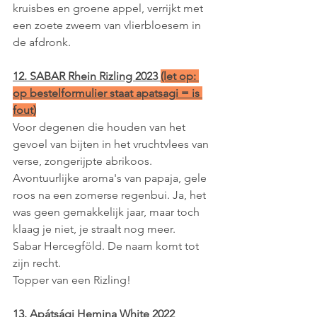
kruisbes en groene appel, verrijkt met 
een zoete zweem van vlierbloesem in 
de afdronk.
12. SABAR Rhein Rizling 2023 
(let op: 
op bestelformulier staat apatsagi = is 
fout)
Voor degenen die houden van het 
gevoel van bijten in het vruchtvlees van 
verse, zongerijpte abrikoos. 
Avontuurlijke aroma's van papaja, gele 
roos na een zomerse regenbui. Ja, het 
was geen gemakkelijk jaar, maar toch 
klaag je niet, je straalt nog meer. 
Sabar Hercegföld. De naam komt tot 
zijn recht.
Topper van een Rizling!
13. Apátsági Hemina White 2022