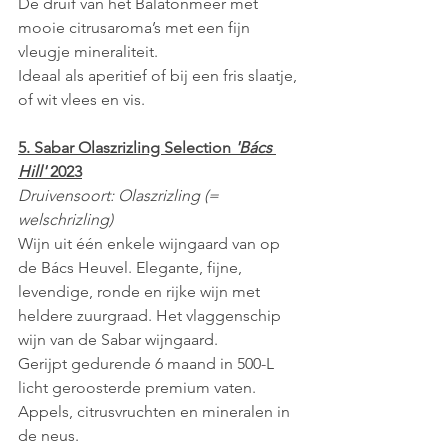
Dé druif van het Balatonmeer met 
mooie citrusaroma’s met een fijn 
vleugje mineraliteit.
Ideaal als aperitief of bij een fris slaatje, 
of wit vlees en vis.
5. Sabar Olaszrizling Selection 
'Bács 
Hill' 
2023
Druivensoort: Olaszrizling (= 
welschrizling) 
Wijn uit één enkele wijngaard van op 
de Bács Heuvel. Elegante, fijne, 
levendige, ronde en rijke wijn met 
heldere zuurgraad. Het vlaggenschip 
wijn van de Sabar wijngaard. 
Gerijpt gedurende 6 maand in 500-L 
licht geroosterde premium vaten. 
Appels, citrusvruchten en mineralen in 
de neus. 