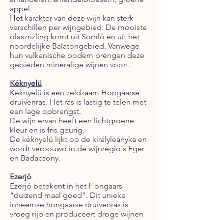
appel.
Het karakter van deze wijn kan sterk
verschillen per wijngebied. De mooiste
olaszrizling komt uit Somló en uit het
noordelijke Balatongebied. Vanwege
hun vulkanische bodem brengen deze
gebieden mineralige wijnen voort.
Kéknyelü
Kéknyelü is een zeldzaam Hongaarse
druivenras. Het ras is lastig te telen met
een lage opbrengst.
De wijn ervan heeft een lichtgroene
kleur en is fris geurig.
De kéknyelü lijkt op de királyleányka en
wordt verbouwd in de wijnregio`s Eger
en Badacsony.
Ezerjó
Ezerjó betekent in het Hongaars
"duizend maal goed". Dit unieke
inheemse hongaarse druivenras is
vroeg rijp en produceert droge wijnen