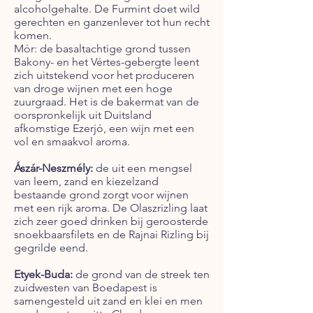
alcoholgehalte. De Furmint doet wild
gerechten en ganzenlever tot hun recht
komen.
Mór: de basaltachtige grond tussen
Bakony- en het Vértes-gebergte leent
zich uitstekend voor het produceren
van droge wijnen met een hoge
zuurgraad. Het is de bakermat van de
oorspronkelijk uit Duitsland
afkomstige Ezerjó, een wijn met een
vol en smaakvol aroma.
Ászár-Neszmély:
de uit een mengsel
van leem, zand en kiezelzand
bestaande grond zorgt voor wijnen
met een rijk aroma. De Olaszrizling laat
zich zeer goed drinken bij geroosterde
snoekbaarsfilets en de Rajnai Rizling bij
gegrilde eend.
Etyek-Buda:
de grond van de streek ten
zuidwesten van Boedapest is
samengesteld uit zand en klei en men