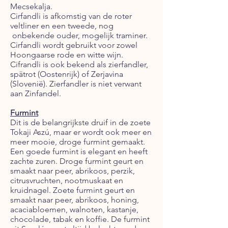
Mecsekalja.
Cirfandli is afkomstig van de roter
veltliner en een tweede, nog
onbekende ouder, mogelijk traminer.
Cirfandli wordt gebruikt voor zowel
Hoongaarse rode en witte wijn.
Cifrandli is ook bekend als zierfandler,
spätrot (Oostenrijk) of Zerjavina
(Slovenië). Zierfandler is niet verwant
aan Zinfandel.
Furmint
Dit is de belangrijkste druif in de zoete
Tokaji Aszú, maar er wordt ook meer en
meer mooie, droge furmint gemaakt.
Een goede furmint is elegant en heeft
zachte zuren. Droge furmint geurt en
smaakt naar peer, abrikoos, perzik,
citrusvruchten, nootmuskaat en
kruidnagel. Zoete furmint geurt en
smaakt naar peer, abrikoos, honing,
acaciabloemen, walnoten, kastanje,
chocolade, tabak en koffie. De furmint