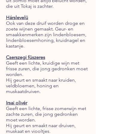
uit Somló moet altijd belucht worden,
die uit Tokaj is zachter.
Hárslevelü
Ook van deze druif worden droge en
zoete wijnen gemaakt. Geur- en
smaakkenmerken zijn lindenbloesem,
lindenbloesemhoning, kruidnagel en
kastanje.
Cserszegi füszeres
Geeft een lichte, kruidige wijn met
frisse zuren, die jong gedronken moet
worden.
Hij geurt en smaakt naar kruiden,
veldbloemen, honing en
muskaatdruiven.
Irsai olivér
Geeft een lichte, frisse zomerwijn met
zachte zuren, die jong gedronken
moet worden.
Hij geurt en smaakt naar druiven,
muskaat en viooltjes.