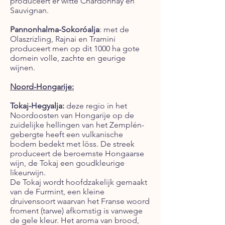
produceert er witte Chardonnay en
Sauvignan.
Pannonhalma-Sokoróalja
: met de
Olaszrizling, Rajnai en Tramini
produceert men op dit 1000 ha gote
domein volle, zachte en geurige
wijnen.
Noord-Hongarije:
Tokaj-Hegyalja:
deze regio in het
Noordoosten van Hongarije op de
zuidelijke hellingen van het Zemplén-
gebergte heeft een vulkanische
bodem bedekt met löss. De streek
produceert de beroemste Hongaarse
wijn, de Tokaj een goudkleurige
likeurwijn.
De Tokaj wordt hoofdzakelijk gemaakt
van de Furmint, een kleine
druivensoort waarvan het Franse woord
froment (tarwe) afkomstig is vanwege
de gele kleur. Het aroma van brood,