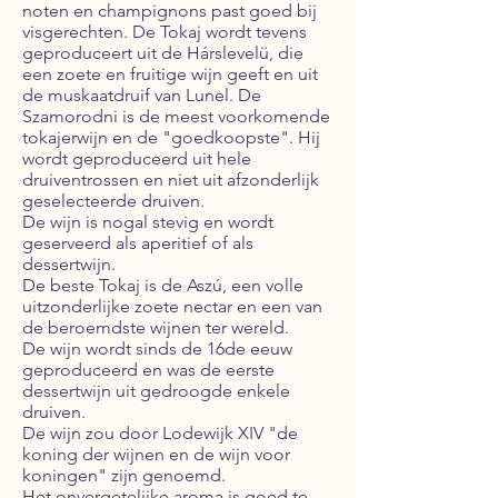
noten en champignons past goed bij
visgerechten. De Tokaj wordt tevens
geproduceert uit de Hárslevelü, die
een zoete en fruitige wijn geeft en uit
de muskaatdruif van Lunel. De
Szamorodni is de meest voorkomende
tokajerwijn en de "goedkoopste". Hij
wordt geproduceerd uit hele
druiventrossen en niet uit afzonderlijk
geselecteerde druiven.
De wijn is nogal stevig en wordt
geserveerd als aperitief of als
dessertwijn.
De beste Tokaj is de Aszú, een volle
uitzonderlijke zoete nectar en een van
de beroemdste wijnen ter wereld.
De wijn wordt sinds de 16de eeuw
geproduceerd en was de eerste
dessertwijn uit gedroogde enkele
druiven.
De wijn zou door Lodewijk XIV "de
koning der wijnen en de wijn voor
koningen" zijn genoemd.
Het onvergetelijke aroma is goed te