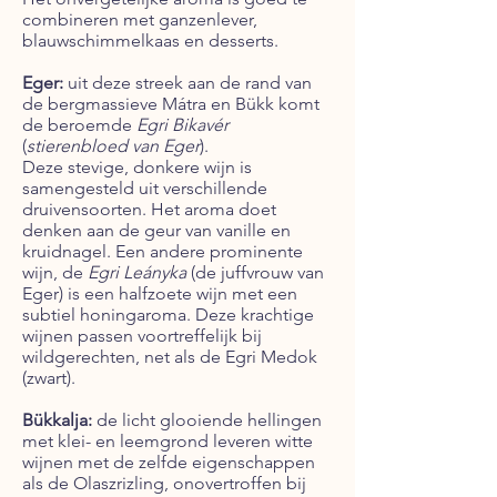
combineren met ganzenlever,
blauwschimmelkaas en desserts.
Eger:
uit deze streek aan de rand van
de bergmassieve Mátra en Bükk komt
de beroemde
Egri Bikavér
(
stierenbloed van Eger
).
Deze stevige, donkere wijn is
samengesteld uit verschillende
druivensoorten. Het aroma doet
denken aan de geur van vanille en
kruidnagel. Een andere prominente
wijn, de
Egri Leányka
(de juffvrouw van
Eger) is een halfzoete wijn met een
subtiel honingaroma. Deze krachtige
wijnen passen voortreffelijk bij
wildgerechten, net als de Egri Medok
(zwart).
Bükkalja:
de licht glooiende hellingen
met klei- en leemgrond leveren witte
wijnen met de zelfde eigenschappen
als de Olaszrizling, onovertroffen bij