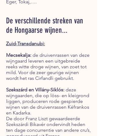
Eger, Tokaj,….
De verschillende streken van
de Hongaarse wijnen...
Zuid-Transdanubi:
Mecsekalja:
de druivenrassen van deze
wijngaard leveren een uitgebreide
reeks witte droge wijnen, van zoet tot
mild. Voor de zeer geurige wijnen
wordt het ras Cirfandli gebruikt.
Szekszárd en Villány-Siklós:
deze
wijngaarden, die op löss- en kleigrond
liggen, produceren rode gespierde
wijnen van de druivenrassen Kéfrankos
en Kadarka.
De door Franz Liszt gewaardeerde
Szekszárdi Bikavér ondervindt heden
ten dage concurrentie van andere cru’s,
geproduceerd uit Franse