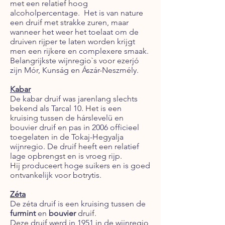
met een relatief hoog
alcoholpercentage. Het is van nature
een druif met strakke zuren, maar
wanneer het weer het toelaat om de
druiven rijper te laten worden krijgt
men een rijkere en complexere smaak.
Belangrijkste wijnregio`s voor ezerjó
zijn Mór, Kunság en Ászár-Neszmély.
Kabar
De kabar druif was jarenlang slechts
bekend als Tarcal 10. Het is een
kruising tussen de hárslevelü en
bouvier druif en pas in 2006 officieel
toegelaten in de Tokaj-Hegyalja
wijnregio. De druif heeft een relatief
lage opbrengst en is vroeg rijp.
Hij produceert hoge suikers en is goed
ontvankelijk voor botrytis.
Zéta
De zéta druif is een kruising tussen de
furmint
en
bouvier
druif.
Deze druif werd in 1951 in de wijnregio