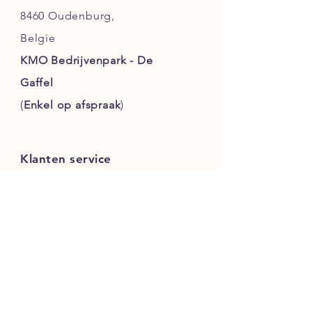
8460 Oudenburg,
Belgie
KMO Bedrijvenpark - De
Gaffel
(
Enkel
op afspraak
)
Klanten service
Verzending
Afhaling
Algemene voorwaarden
Betaalmethoden
Disclaimer