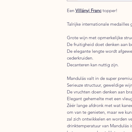
Een
Villányi Franc
topper!
Talrijke internationale medaille
Grote wijn met opmerkelijke struc
De fruitigheid doet denken aan b
De elegante lengte wordt afgewe
cederkruiden.
Decanteren kan nuttig zijn.
Mandulás valt in de super premiu
Serieuze structuur, geweldige wij
De vruchten doen denken aan bram
Elegant gehemelte met een vleug
Zéér lange afdronk met wat kaneel
om van te genieten, maar we kunn
zal zich ontwikkelen en worden 
drinktemperatuur van Mandulás is