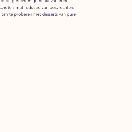
oed bij gerechten gemaakt van edel
schotels met reductie van bosvruchten.
 om te proberen met desserts van pure