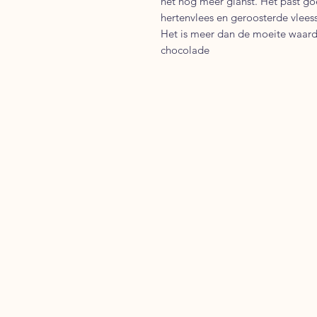
het nog meer glanst. Het past g
hertenvlees en geroosterde vlees
Het is meer dan de moeite waard
chocolade