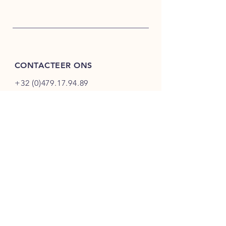
CONTACTEER ONS
+32 (0)479.17.94.89
info@qwine.be
Brugsesteenweg 67,
8460 Oudenburg,
Belgie
KMO Bedrijvenpark - De
Gaffel
(
Enkel
op afspraak
)