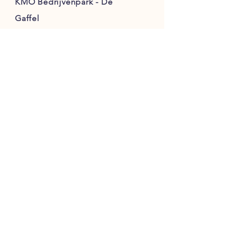
KMO Bedrijvenpark - De
Gaffel
(
Enkel
op afspraak
)
Klanten service
Verzending
Afhaling
Algemene voorwaarden
Betaalmethoden
Disclaimer
VOLG ONS