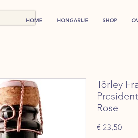
HOME
HONGARIJE
SHOP
O
Törley Fr
President
Rose
Prijs
€ 23,50