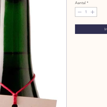
Aantal
*
I