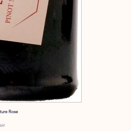
ature Rose
oir