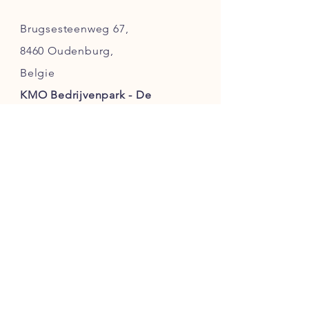
Brugsesteenweg 67,
8460 Oudenburg,
Belgie
KMO Bedrijvenpark - De
Gaffel
(
Enkel
op afspraak
)
Klanten service
Verzending
Afhaling
Algemene voorwaarden
Betaalmethoden
Disclaimer