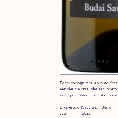
Een witte wijn met krokante, friss
een vleugje gras. Met een ingeto
sauvignon blanc zijn grote klasse.
Druivensoort
Sauvignon Blanc
Jaar
2022