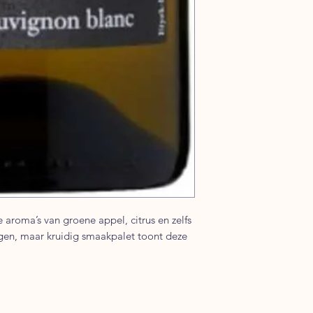
e aroma’s van groene appel, citrus en zelfs
gen, maar kruidig smaakpalet toont deze