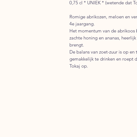
0,75 cl * UNIEK * (wetende dat Tok
Romige abrikozen, meloen en ver
4e jaargang.
Het momentum van de abrikoos bli
zachte honing en ananas, heerlijk
brengt.
De balans van zoet-zuur is op en 
gemakkelijk te drinken en roept d
Tokaj op.