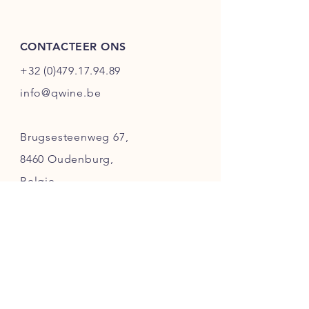
CONTACTEER ONS
+32 (0)479.17.94.89
info@qwine.be
Brugsesteenweg 67,
8460 Oudenburg,
Belgie
KMO Bedrijvenpark - De
Gaffel
(
Enkel
op afspraak
)
Klanten service