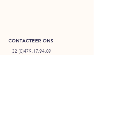
CONTACTEER ONS
+32 (0)479.17.94.89
info@qwine.be
Brugsesteenweg 67,
8460 Oudenburg,
Belgie
KMO Bedrijvenpark - De
Gaffel
(
Enkel
op afspraak
)