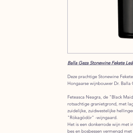
Balla Geza Stonewine Fekete Le
Deze prachtige Stonewine Fekete
Hongaarse wijnbouwer Dr. Balla
Feteasca Neagra, de "Black Mai
rotsachtige granietgrond, met la
zuidelijke, zuidwestelijke hellin
"Rókagödör" -wijngaard.
Het is een donkerrode wijn met in
bes en bosbessen vermengd met pi