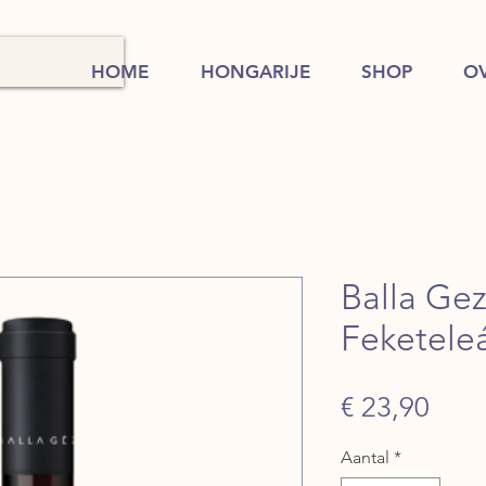
HOME
HONGARIJE
SHOP
O
Balla Ge
Feketele
Prijs
€ 23,90
Aantal
*