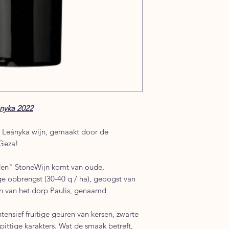
ányka 2022
 Leányka wijn, gemaakt door de
 Geza!
den" StoneWijn komt van oude,
ge opbrengst (30-40 q / ha), geoogst van
gen van het dorp Paulis, genaamd
tensief fruitige geuren van kersen, zwarte
ttige karakters. Wat de smaak betreft,