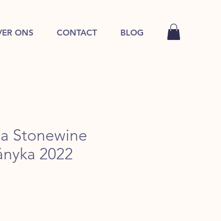
VER ONS
CONTACT
BLOG
za Stonewine
ányka 2022