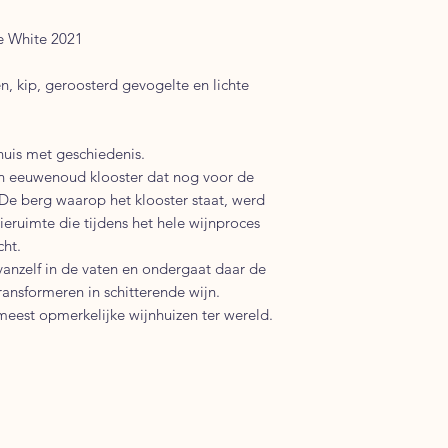
ée White 2021
n, kip, geroosterd gevogelte en lichte
nhuis met geschiedenis.
en eeuwenoud klooster dat nog voor de
De berg waarop het klooster staat, werd
eruimte die tijdens het hele wijnproces
cht.
vanzelf in de vaten en ondergaat daar de
ansformeren in schitterende wijn.
eest opmerkelijke wijnhuizen ter wereld.