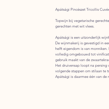
Apátsági Pincészet Tricollis Cuv
Topwijn bij vegetarische gerechte
gerechten met wit vlees.
Apátsági is een uitzonderlijk wij
De wijnmakerij is gevestigd in e
helft eigendom is van monniken. 
volledig omgebouwd tot vinificati
gebruik maakt van de zwaartekra
Het druivensap loopt na persing 
volgende stappen om stilaan te tr
Apátsági is daarmee één van de m