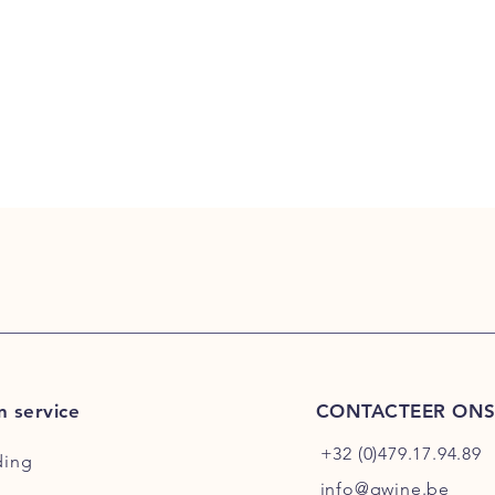
n service
CONTACTEER ON
+32 (0)479.17.94.89
ding
info@qwine.be