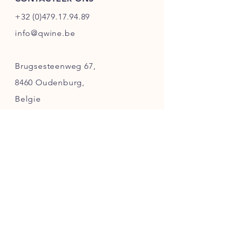
+32 (0)479.17.94.89
info@qwine.be
Brugsesteenweg 67,
8460 Oudenburg,
Belgie
KMO Bedrijvenpark - De
Gaffel
(
Enkel
op afspraak
)
Klanten service
Verzending
Afhaling