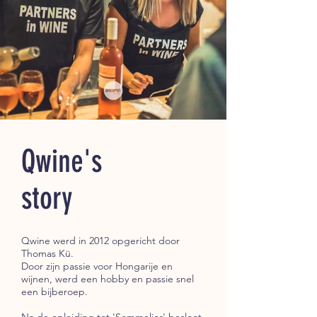
Qwine's
story
Qwine werd in 2012 opgericht door
Thomas Kü.
Door zijn passie voor Hongarije en
wijnen, werd een hobby en passie snel
een bijberoep.
Na de opleiding tot 'Sommelier' besloot